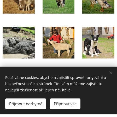
Používáme cookies, abychom zajistili správné fungování a
bezpečnost našich stránek. Tím vám můžeme zajistit tu
nejlepší zkušenost při jejich návštěvě.
© 2017 Foderra Svídnice 17, 538 24 Svídnice
Přijmout nezbytné
Přijmout vše
Vytvořeno službou
Webnode
Cookies
Vytvořit stránky
Vytvořte si webové stránky zdarma!