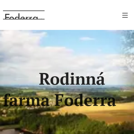
Foderra
.cz
Rodinná
farma Foderra