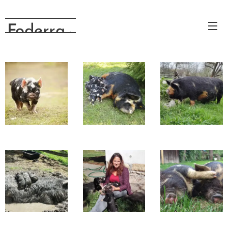
Foderra
.cz