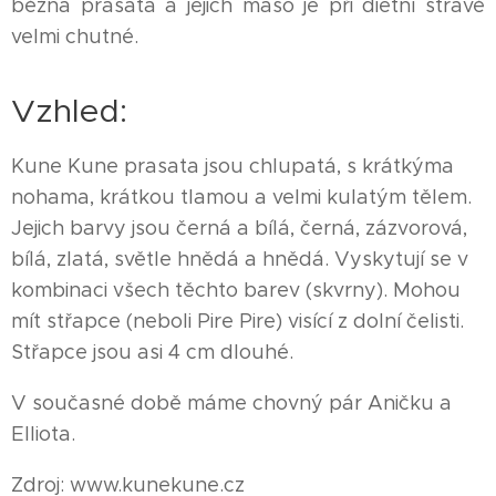
běžná prasata a jejich maso je při dietní stravě
velmi chutné.
Vzhled:
Kune Kune prasata jsou chlupatá, s krátkýma
nohama, krátkou tlamou a velmi kulatým tělem.
Jejich barvy jsou černá a bílá, černá, zázvorová,
bílá, zlatá, světle hnědá a hnědá. Vyskytují se v
kombinaci všech těchto barev (skvrny). Mohou
mít střapce (neboli Pire Pire) visící z dolní čelisti.
Střapce jsou asi 4 cm dlouhé.
V současné době máme chovný pár Aničku a
Elliota.
Zdroj: www.kunekune.cz