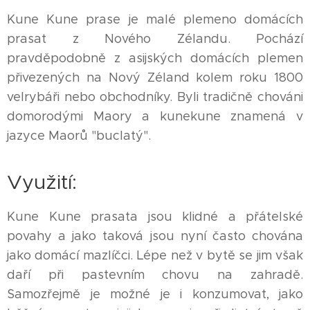
Kune Kune prase je malé plemeno domácích
prasat z Nového Zélandu. Pochází
pravděpodobně z asijských domácích plemen
přivezených na Nový Zéland kolem roku 1800
velrybáři nebo obchodníky. Byli tradičně chováni
domorodými Maory a kunekune znamená v
jazyce Maorů "buclatý".
Využití:
Kune Kune prasata jsou klidné a přátelské
povahy a jako taková jsou nyní často chována
jako domácí mazlíčci. Lépe než v bytě se jim však
daří při pastevním chovu na zahradě.
Samozřejmě je možné je i konzumovat, jako