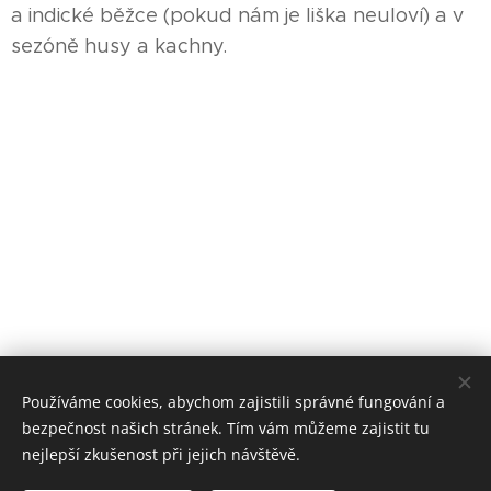
a indické běžce (pokud nám je liška neuloví) a v
sezóně husy a kachny.
Používáme cookies, abychom zajistili správné fungování a
bezpečnost našich stránek. Tím vám můžeme zajistit tu
nejlepší zkušenost při jejich návštěvě.
© 2017 Foderra Svídnice 17, 538 24 Svídnice