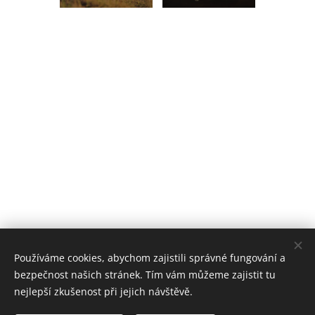
Používáme cookies, abychom zajistili správné fungování a
bezpečnost našich stránek. Tím vám můžeme zajistit tu
nejlepší zkušenost při jejich návštěvě.
© 2017 Foderra Svídnice 17, 538 24 Svídnice