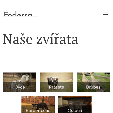
Foderra
.cz
Naše zvířata
Ovce
Prasata
Drůbež
Border collie
Ostatní