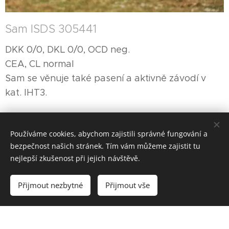
Sam ISDS 305441
DKK 0/0, DKL 0/0, OCD neg.
CEA, CL normal
Sam se věnuje také pasení a aktivně závodí v
kat. IHT3.
Používáme cookies, abychom zajistili správné fungování a
bezpečnost našich stránek. Tím vám můžeme zajistit tu
nejlepší zkušenost při jejich návštěvě.
© 2017 Foderra Svídnice 17, 538 24 Svídnice
Přijmout nezbytné
Přijmout vše
Vytvořeno službou
Webnode
Cookies
Vytvořit stránky
Vytvořte si webové stránky zdarma!