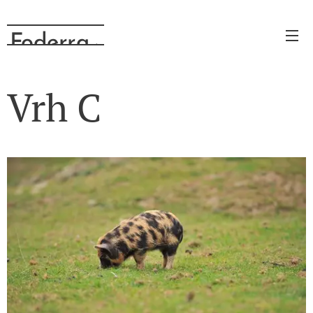
Foderra
.cz
Vrh C